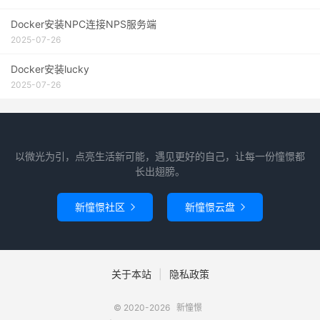
Docker安装NPC连接NPS服务端
2025-07-26
Docker安装lucky
2025-07-26
以微光为引，点亮生活新可能，遇见更好的自己，让每一份憧憬都
长出翅膀。
新憧憬社区
新憧憬云盘


关于本站
|
隐私政策
© 2020-2026
新憧憬