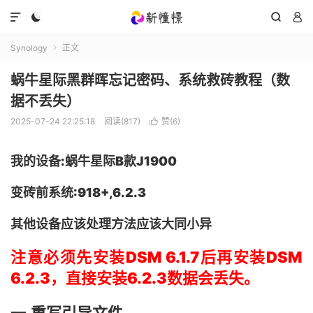




Synology
正文

蜗牛星际黑群晖忘记密码、系统救砖教程（数
据不丢失）
2025-07-24 22:25:18
阅读(817)
赞(
6
)

我的设备:蜗牛星际B款J1900
变砖前系统:918+,6.2.3
其他设备应该处理方法应该大同小异
注意必须先安装DSM 6.1.7后
再安装
DSM
6.2.3，直接安装
6.2.3
数据会丢失。