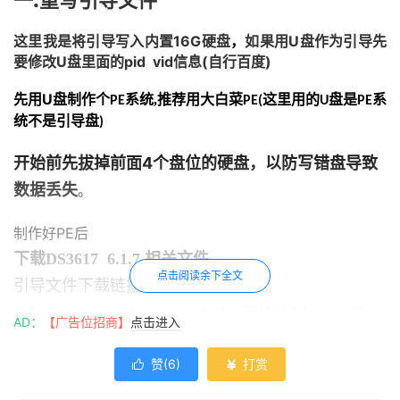
一.重写引导文件
这里我是将引导写入内置16G硬盘
如果用U盘作为引导先
，
要修改U盘里面的pid vid信息(自行百度)
U
先用
盘制作个
系统,推荐用大白菜
PE
PE(这里用的U盘是PE系
统不是引导盘)
开始前先拔掉前面4个盘位的硬盘，以防写错盘导致
数据丢失
。
PE
制作好
后
下载DS3617 6.1.7 相关文件
点击阅读余下全文
引导文件下载链接链接：
https://pan.baidu.com/s/1JWxFPG1S44sangcDea
AD：
【广告位招商】
点击进入
CCjQ
提取码：3zmm
赞(
6
)
打赏
首先下载写盘软件和群晖引导文件，然后将文件复制到
盘


U
上(安装包.pat可不复制,保存这本地电脑)